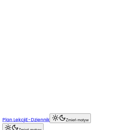
O szkole
Nabór
Uczeń
Rodzic
BCU
Więcej
Plan Lekcji
E-Dziennik
Zmień motyw
Zmień motyw