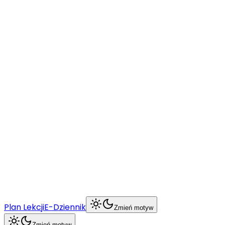
O szkole
Nabór
Uczeń
Rodzic
BCU
Więcej
Plan Lekcji
E-Dziennik
Zmień motyw
Zmień motyw