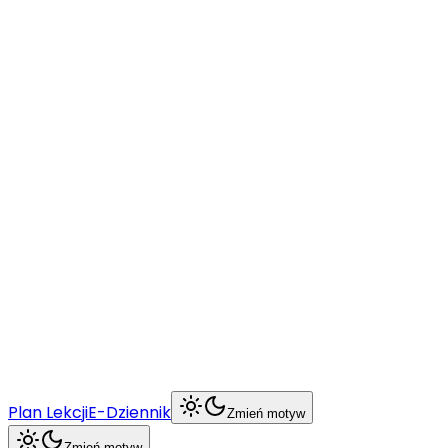
O szkole
Nabór
Uczeń
Rodzic
BCU
Więcej
Plan Lekcji
E-Dziennik
Zmień motyw
Zmień motyw