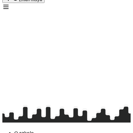
Zwrot książek do biblioteki szkolnej
01.06.2026 - 07:51
Pracownik CKZiU
Uwaga Uczniowie!
Prosimy o zwrot wypożyczonych
lektur
do biblioteki
szkolnej.